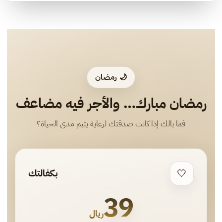
🌙 رمضان
رمضان مبارك… والأجر فيه مضاعف
فما بالك إذا كانت صدقتك لرعاية يتيم مدى الحياة؟
🤍
بكفالتك
39
ريال