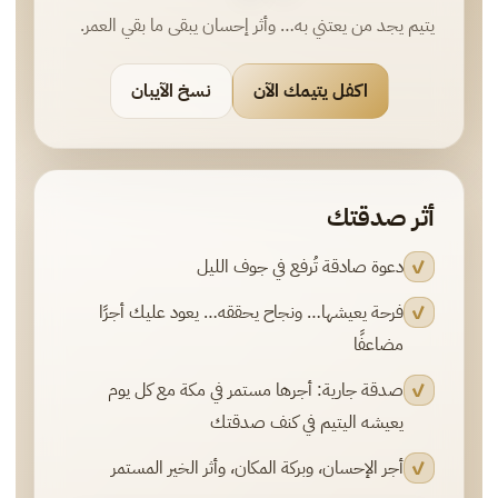
يتيم يجد من يعتني به… وأثر إحسان يبقى ما بقي العمر.
اكفل يتيمك الآن
نسخ الآيبان
أثر صدقتك
دعوة صادقة تُرفع في جوف الليل
✓
فرحة يعيشها… ونجاح يحققه… يعود عليك أجرًا
✓
مضاعفًا
صدقة جارية: أجرها مستمر في مكة مع كل يوم
✓
يعيشه اليتيم في كنف صدقتك
أجر الإحسان، وبركة المكان، وأثر الخير المستمر
✓