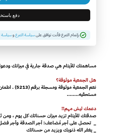
بإتمام التبرع فأنت توافق على
سياسة التبرع
و
سياسة 
مساهمتك للأيتام هي صدقة جارية في ميزانك ودعوات
هل الجمعية موثوقة؟
نعم الجمعية موثوقة ومسجلة برقم (
5213)
. اطمئن
مستحقيه........
دعمك ليش مهم!!
صدقتك للأيتام تزيد ميزان حسناتك كل يوم ، ومن 
_ تحصل على أجر مُضاعف: أجر الصدقة وأجر فضل ا
_ يغفر الله ذنوبك ويزيد من حسناتك