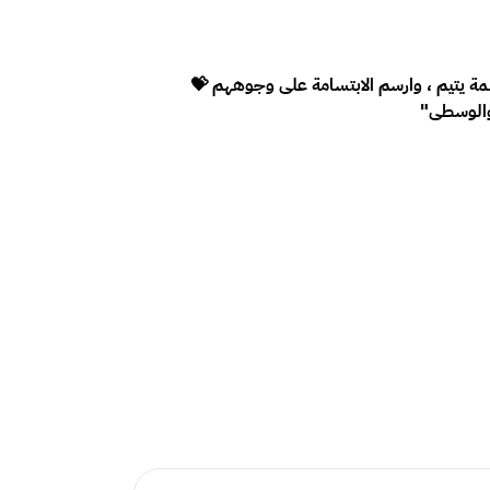
ة يتيم ، وارسم الابتسامة على وجوههم 💝
 والوسطى"