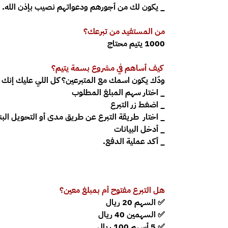
_ يكون لك من أجورهم ودعواتهم نصيب بإذن الله.
من المستفيد من تبرعك؟
1000 يتيم محتاج
كيف أساهم في مشروع
بسمة يتيم
؟
ودّك يكون اسمك مع المتبرعين؟ كل اللي عليك إنك 
_ اختار سهم المبلغ المطلوب
_ اضغط زر التبرع
_ اختار طريقة التبرع عن طريق مدى أو التحويل البن
_ أدخل البيانات
_ أكد عملية الدفع.
هل التبرع مفتوح أم بمبلغ معين؟
✅
السهم 20 ريال
✅
السهمين 40 ريال
✅
5 أسهم 100 ريال