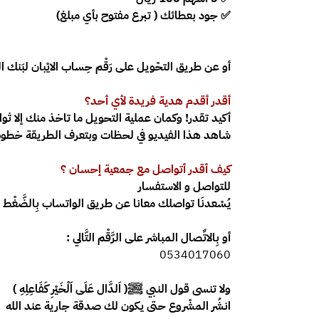
✅
جود بعطائك ( تبرع مفتوح بأي مبلغ)
أو عن طريق التحْويل على رَقْم حِساب الايْبان لبَنك ال
أقدر أقدم هدية فريدة لأي أحد؟
أكيد تقدر! وكمان عملية التحويل ما تاخذ منك إلا ثوا
شاهد هذا الفيديو في لحظات وبتعرف الطريقة خطوة
كيف أقدر أتواصل مع جمعية إحسان ؟
للتواصل و الاستفسار
يُسْعدنَا تواصلك معانا عن طريق الواتساب بِالضَّغْط
أو بِالاتِّصال المباشر على الرَّقْم التَّالي :
0534017060‬
ولا تنسى قول النبي ﷺ( اَلدَّال عَلَى اَلْخَيْرِ كَفَاعِلِهِ )
انشُر المشْروع حتى
يكون لك صدقة جارية عند الله